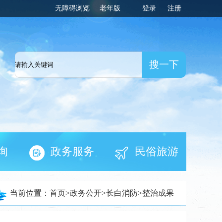
无障碍浏览
老年版
登录
注册
一网
询
政务服务
民俗旅游
当前位置：
首页
>
政务公开
>
长白消防
>
整治成果