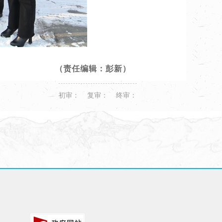
（责任编辑：彭新）
初审： 复审： 终审：