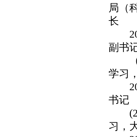
局（
长
202
副书
（20
学习
202
书记
(20
习，