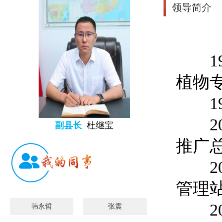
领导简介
199
植物
1999
200
副县长
杜继宝
推广
200
管理
200
韩永哲
张震