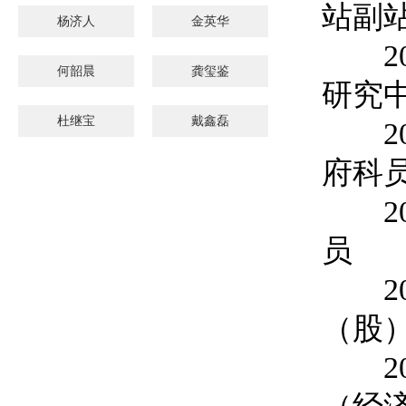
站副
杨济人
金英华
200
何韶晨
龚玺鉴
研究
杜继宝
戴鑫磊
200
府科
200
员
200
（股
201