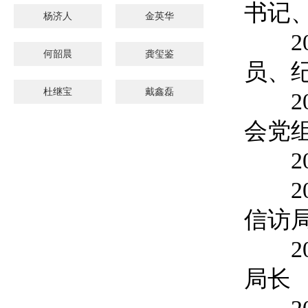
书记
杨济人
金英华
201
何韶晨
龚玺鉴
员、
杜继宝
戴鑫磊
201
会党
201
202
信访
202
局长