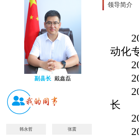
领导简介
200
动化
2007
200
副县长
戴鑫磊
201
长
201
201
韩永哲
张震