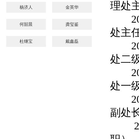
理处
杨济人
金英华
201
何韶晨
龚玺鉴
处主
杜继宝
戴鑫磊
201
处二
201
处一
202
副处
202