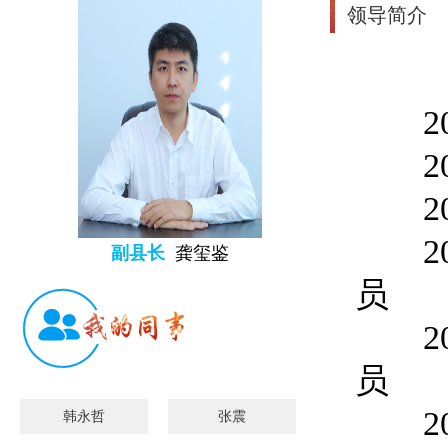
领导简介
200
201
201
201
副县长
龚玺鉴
员
201
员
201
韩永哲
张震