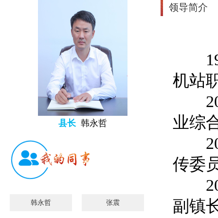
领导简介
199
机站
200
业综
县长
韩永哲
200
传委
200
副镇
韩永哲
张震