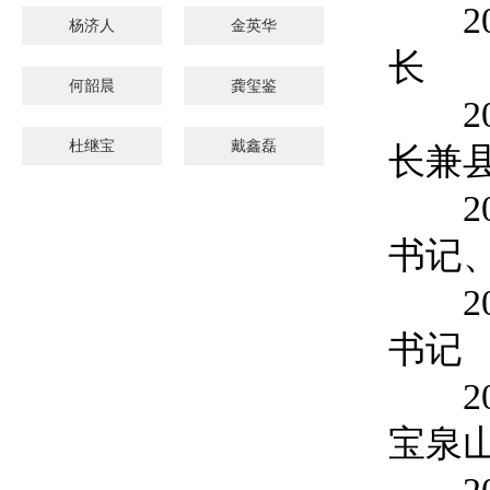
201
杨济人
金英华
长
何韶晨
龚玺鉴
201
杜继宝
戴鑫磊
长兼
201
书记
201
书记
201
宝泉